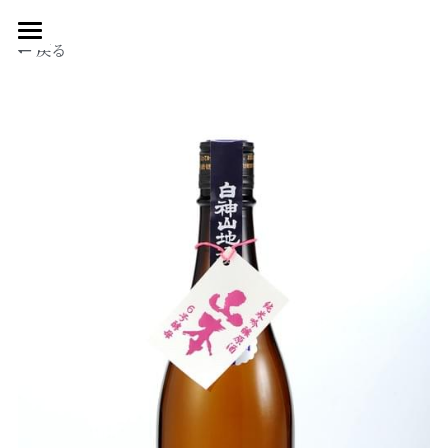
戻る
Top
Our Story
Products
Buy
Drink
Company
Contact
Goods
LABO and CAFE