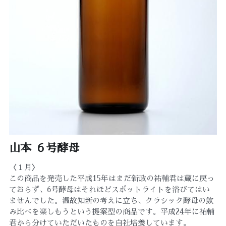
お宿山本
English
POWERED BY
山本 ６号酵母
〈１月〉
この商品を発売した平成15年はまだ新政の祐輔君は蔵に戻っ
ておらず、6号酵母はそれほどスポットライトを浴びてはい
ませんでした。温故知新の考えに立ち、クラシック酵母の飲
み比べを楽しもうという提案型の商品です。平成24年に祐輔
君から分けていただいたものを自社培養しています。